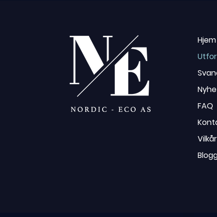
Hjem
Utfor
Svan
Nyhe
FAQ
Kont
Vilkå
Blog