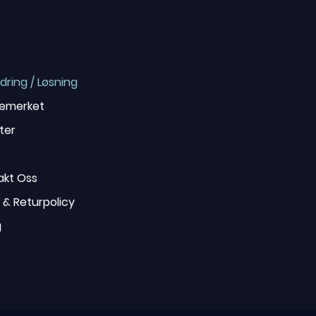
dring / Løsning
emerket
ter
akt Oss
r & Returpolicy
g