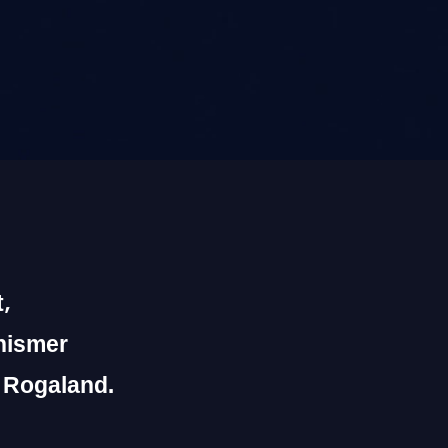
,
anismer
 Rogaland.