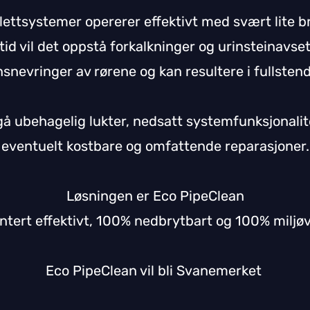
ttsystemer opererer effektivt med svært lite b
tid vil det oppstå forkalkninger og urinsteinavse
nnsnevringer av rørene og kan resultere i fullsten
å ubehagelig lukter, nedsatt systemfunksjonalit
eventuelt kostbare og omfattende reparasjoner.
Løsningen er Eco PipeClean
ntert effektivt, 100% nedbrytbart og 100% miljø
Eco PipeClean vil bli Svanemerket