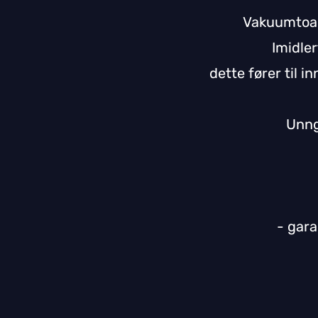
Vakuumtoale
Imidler
dette fører til i
Unng
- gara