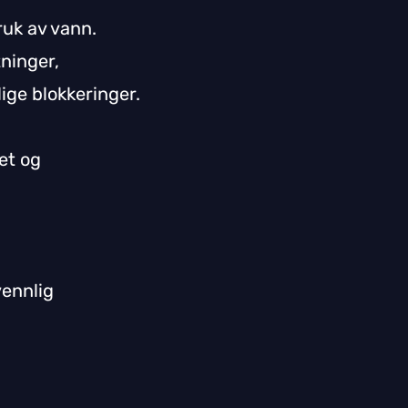
ruk av vann.
tninger,
dige blokkeringer.
et og
vennlig