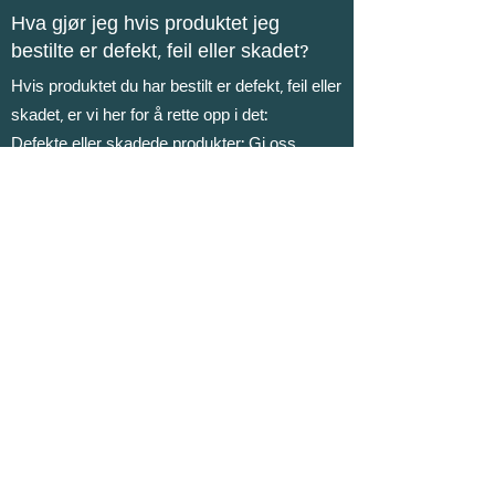
Hva gjør jeg hvis produktet jeg
bestilte er defekt, feil eller skadet?
Hvis produktet du har bestilt er defekt, feil eller
skadet, er vi her for å rette opp i det:
Defekte eller skadede produkter: Gi oss
beskjed innen 14 dager etter at du mottok
bestillingen. Vennligst legg ved en beskrivelse
av problemet og bilder, dersom mulig. Vi
ordner raskt med erstatning eller refusjon.
Feil produkt: Hvis du har mottatt feil vare,
kontakt oss umiddelbart. Vi sender deg riktig
produkt og håndterer eventuell retur.
Din tilfredshet er vår høyeste prioritet. For
hjelp, vennligst
kontakt oss
. Takk for at du
valgte Nordic Eco!
🌿